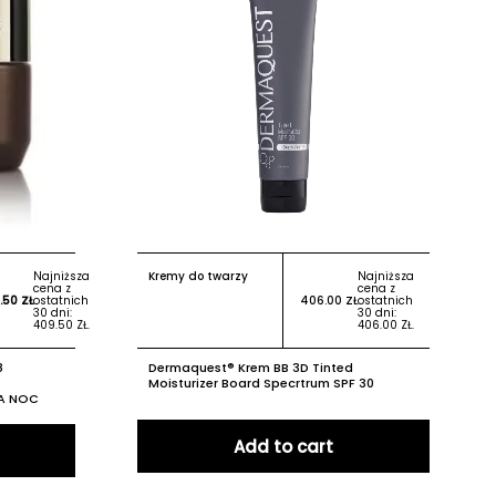
Najniższa
Kremy do twarzy
Najniższa
cena z
cena z
.50
ZŁ
ostatnich
406.00
ZŁ
ostatnich
30 dni:
30 dni:
409.50
ZŁ
.
406.00
ZŁ
.
8
Dermaquest® Krem BB 3D Tinted
Moisturizer Board Specrtrum SPF 30
A NOC
Add to cart