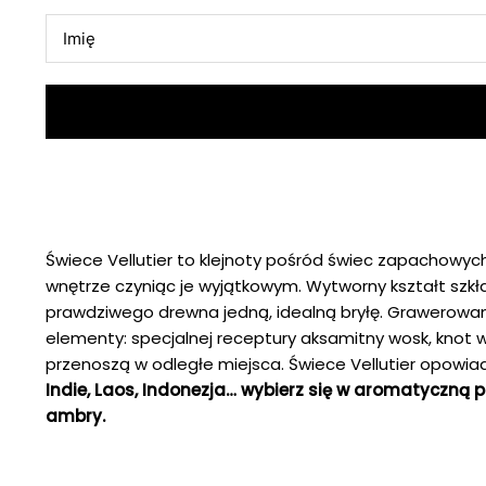
Świece Vellutier to klejnoty pośród świec zapachowyc
wnętrze czyniąc je wyjątkowym. Wytworny kształt szk
prawdziwego drewna jedną, idealną bryłę. Grawerowan
elementy: specjalnej receptury aksamitny wosk, knot
przenoszą w odległe miejsca. Świece Vellutier opowia
Indie, Laos, Indonezja… wybierz się w aromatyczną
ambry.