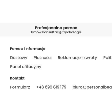
Profesjonalna pomoc
Umów konsultację trychologa
Pomoc i informacje
Dostawy
Płatności
Reklamacje i zwroty
Poli
Panel afiliacyjny
Kontakt
Formularz
+48 696 819 179
biuro@personalbeau