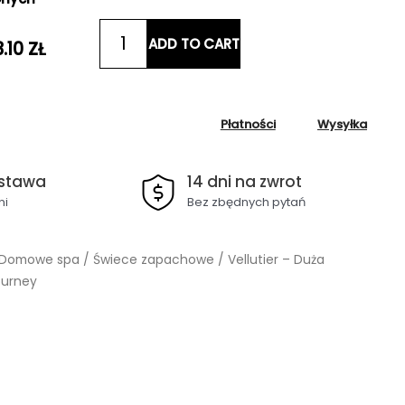
Vellutier
ADD TO CART
3.10
ZŁ
-
Duża
Świeca
-
Płatności
Wysyłka
Oudwood
Journey
stawa
quantity
14 dni na zwrot
ni
Bez zbędnych pytań
Domowe spa
/
Świece zapachowe
/ Vellutier – Duża
ourney