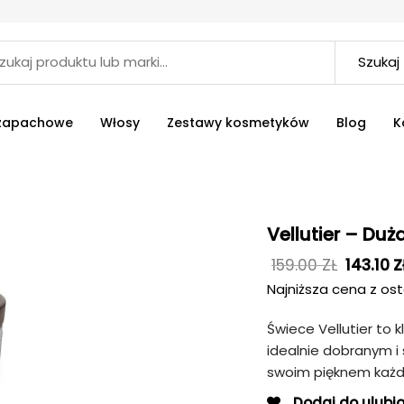
Szukaj
 zapachowe
Włosy
Zestawy kosmetyków
Blog
K
Vellutier – Du
159.00
ZŁ
143.10
Z
Najniższa cena z ost
Świece Vellutier to 
idealnie dobranym 
swoim pięknem każd
Dodaj do ulubi