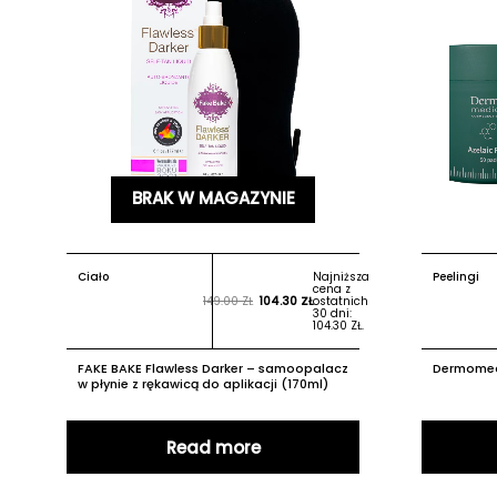
BRAK W MAGAZYNIE
Ciało
Najniższa
Peelingi
cena z
149.00
ZŁ
104.30
ZŁ
ostatnich
30 dni:
104.30
ZŁ
.
FAKE BAKE Flawless Darker – samoopalacz
Dermomed
w płynie z rękawicą do aplikacji (170ml)
Read more