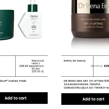
Najniższa
Kremy do twarzy
cena z
235.00
ZŁ
ostatnich
455.00
ZŁ
409
30 dni:
235.00
ZŁ
.
ica® Azelaic Pads
DR IRENA ERIS ART OF LIFTING 84
ZAAWANSOWANA TERAPIA
ODBUDOWUJĄCA DO TWARZY N
Add to cart
Add to cart