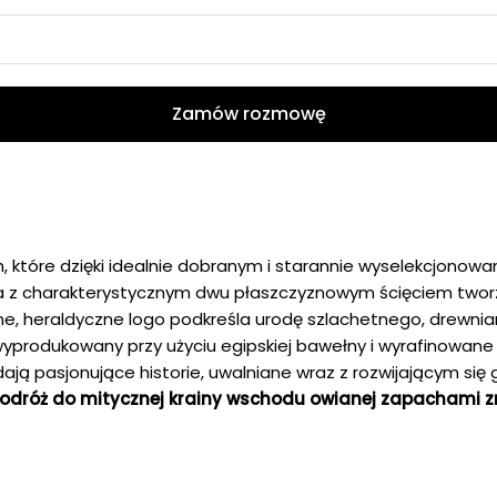
Zamów rozmowę
h, które dzięki idealnie dobranym i starannie wyselekcjon
ła z charakterystycznym dwu płaszczyznowym ścięciem twor
e, heraldyczne logo podkreśla urodę szlachetnego, drewnia
 wyprodukowany przy użyciu egipskiej bawełny i wyrafinowa
dają pasjonujące historie, uwalniane wraz z rozwijającym si
 podróż do mitycznej krainy wschodu owianej zapachami z