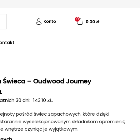
0
Konto
0.00
zł
ontakt
ża Świeca – Oudwood Journey
Ł
atnich 30 dni:
143.10
ZŁ
.
klejnoty pośród świec zapachowych, które dzięki
i starannie wyselekcjonowanym składnikom opromienią
e wnętrze czyniąc je wyjątkowym.
onych