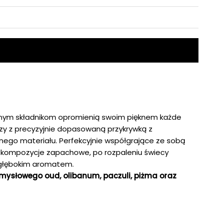
owanym składnikom opromienią swoim pięknem każde
zy z precyzyjnie dopasowaną przykrywką z
nego materiału. Perfekcyjnie współgrające ze sobą
ne kompozycje zapachowe, po rozpaleniu świecy
ę głębokim aromatem.
mysłowego oud, olibanum, paczuli, piżma oraz