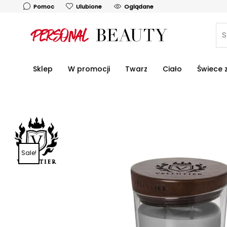
Skip
Oglądane
Pomoc
Ulubione
to
content
Sklep
W promocji
Twarz
Ciało
Świece
Sale!