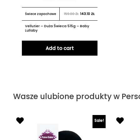
Świece zapachowe
159.00
ZŁ
143.10
ZŁ
Vellutier – Duża Świeca 515g – Baby
Lullaby
Add to cart
Wasze ulubione produkty w Pers
Sale!