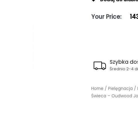
Your Price:
14
Szybka do
Średnio 2-4 d
Home
/
Pielęgnacja
/
Świeca – Oudwood J