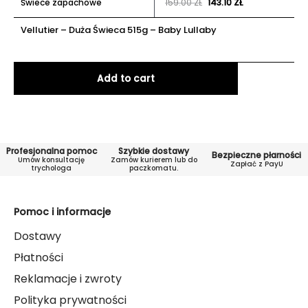
Świece zapachowe
159.00
ZŁ
143.10
ZŁ
Vellutier – Duża Świeca 515g – Baby Lullaby
Add to cart
Profesjonalna pomoc
Szybkie dostawy
Bezpieczne płarności
Umów konsultację
Zamów kurierem lub do
Zapłać z PayU
trychologa
paczkomatu.
Pomoc i informacje
Dostawy
Płatności
Reklamacje i zwroty
Polityka prywatności