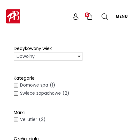
Skip
to
0
MENU
content
Dedykowany wiek
Dowolny
Kategorie
Domowe spa
(1)
Świece zapachowe
(2)
Marki
Vellutier
(2)
Części ciała