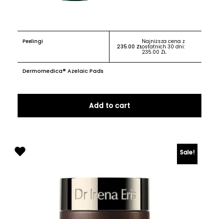
Peelingi
Najniższa cena z
235.00
ZŁ
ostatnich 30 dni:
235.00
ZŁ
.
Dermomedica® Azelaic Pads
Add to cart
Sale!