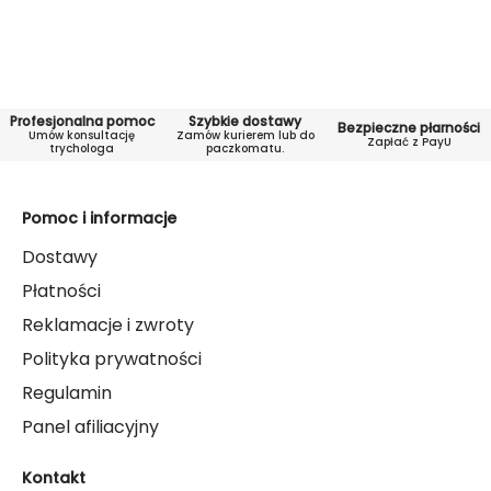
Profesjonalna pomoc
Szybkie dostawy
Bezpieczne płarności
Umów konsultację
Zamów kurierem lub do
Zapłać z PayU
trychologa
paczkomatu.
Pomoc i informacje
Dostawy
Płatności
Reklamacje i zwroty
Polityka prywatności
Regulamin
Panel afiliacyjny
Kontakt