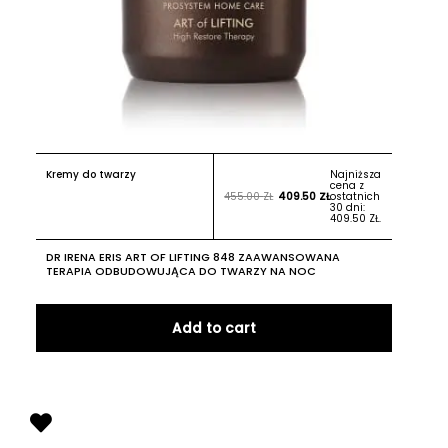
Kremy do twarzy
Najniższa
cena z
455.00
ZŁ
409.50
ZŁ
ostatnich
30 dni:
409.50
ZŁ
.
DR IRENA ERIS ART OF LIFTING 848 ZAAWANSOWANA
TERAPIA ODBUDOWUJĄCA DO TWARZY NA NOC
Add to cart