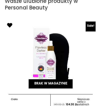
Wasze ulubione produkty w
Personal Beauty
Sale!
BRAK W MAGAZYNIE
Ciało
Najniższa
cena z
149.00
ZŁ
104.30
ZŁ
ostatnich