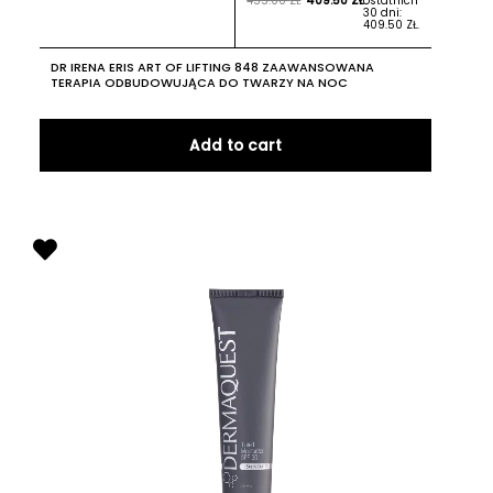
455.00
ZŁ
409.50
ZŁ
ostatnich
30 dni:
409.50
ZŁ
.
DR IRENA ERIS ART OF LIFTING 848 ZAAWANSOWANA
TERAPIA ODBUDOWUJĄCA DO TWARZY NA NOC
Add to cart