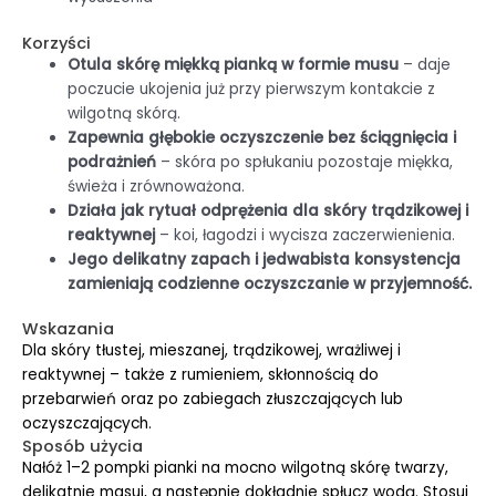
Korzyści
Otula skórę miękką pianką w formie musu
– daje
poczucie ukojenia już przy pierwszym kontakcie z
wilgotną skórą.
Zapewnia głębokie oczyszczenie bez ściągnięcia i
podrażnień
– skóra po spłukaniu pozostaje miękka,
świeża i zrównoważona.
Działa jak rytuał odprężenia dla skóry trądzikowej i
reaktywnej
– koi, łagodzi i wycisza zaczerwienienia.
Jego delikatny zapach i jedwabista konsystencja
zamieniają codzienne oczyszczanie w przyjemność.
Wskazania
Dla skóry tłustej, mieszanej, trądzikowej, wrażliwej i
reaktywnej – także z rumieniem, skłonnością do
przebarwień oraz po zabiegach złuszczających lub
oczyszczających.
Sposób użycia
Nałóż 1–2 pompki pianki na mocno wilgotną skórę twarzy,
delikatnie masuj, a następnie dokładnie spłucz wodą. Stosuj