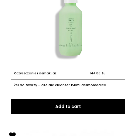
Oczyszczanie i demakijaż
144.00
ZŁ
Żel do twarzy – azelaic cleanser 150ml dermomedica
Add to cart