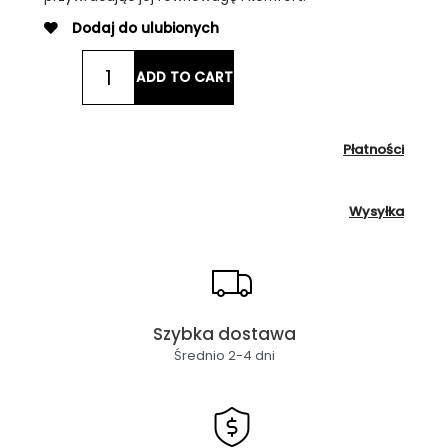
Dodaj do ulubionych
Medmelano
ADD TO CART
Pure
Mousse
Purifying
&
Płatności
Anti-
Blemish
Wysyłka
Cleanser
50
ml
quantity
Szybka dostawa
Średnio 2-4 dni