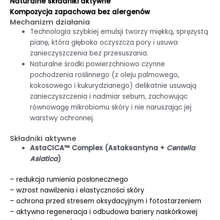
Naturalne składniki aktywne
Kompozycja zapachowa bez alergenów
Mechanizm działania
Technologia szybkiej emulsji tworzy miękką, sprężystą
pianę, która głęboko oczyszcza pory i usuwa
zanieczyszczenia bez przesuszania.
Naturalne środki powierzchniowo czynne
pochodzenia roślinnego (z oleju palmowego,
kokosowego i kukurydzianego) delikatnie usuwają
zanieczyszczenia i nadmiar sebum, zachowując
równowagę mikrobiomu skóry i nie naruszając jej
warstwy ochronnej.
Składniki aktywne
AstaCICA™ Complex (Astaksantyna +
Centella
Asiatica
)
– redukcja rumienia posłonecznego
– wzrost nawilżenia i elastyczności skóry
– ochrona przed stresem oksydacyjnym i fotostarzeniem
– aktywna regeneracja i odbudowa bariery naskórkowej