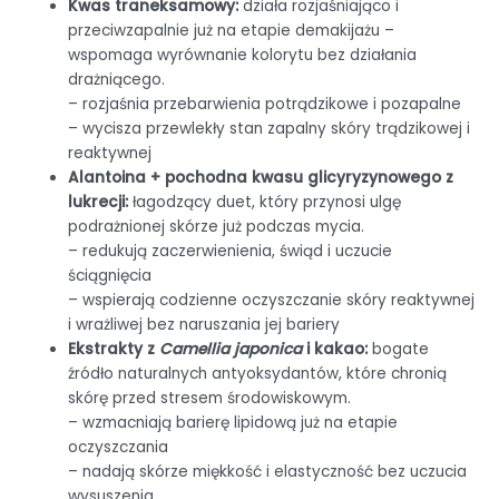
Kwas traneksamowy:
działa rozjaśniająco i
przeciwzapalnie już na etapie demakijażu –
wspomaga wyrównanie kolorytu bez działania
drażniącego.
– rozjaśnia przebarwienia potrądzikowe i pozapalne
– wycisza przewlekły stan zapalny skóry trądzikowej i
reaktywnej
Alantoina + pochodna kwasu glicyryzynowego z
lukrecji:
łagodzący duet, który przynosi ulgę
podrażnionej skórze już podczas mycia.
– redukują zaczerwienienia, świąd i uczucie
ściągnięcia
– wspierają codzienne oczyszczanie skóry reaktywnej
i wrażliwej bez naruszania jej bariery
Ekstrakty z
Camellia japonica
i kakao:
bogate
źródło naturalnych antyoksydantów, które chronią
skórę przed stresem środowiskowym.
– wzmacniają barierę lipidową już na etapie
oczyszczania
– nadają skórze miękkość i elastyczność bez uczucia
wysuszenia