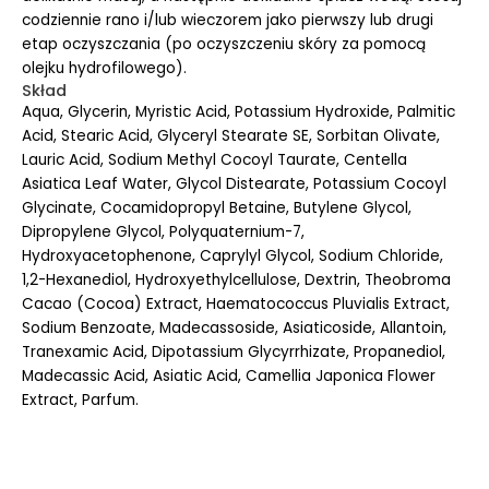
codziennie rano i/lub wieczorem jako pierwszy lub drugi
etap oczyszczania (po oczyszczeniu skóry za pomocą
olejku hydrofilowego).
Skład
Aqua, Glycerin, Myristic Acid, Potassium Hydroxide, Palmitic
Acid, Stearic Acid, Glyceryl Stearate SE, Sorbitan Olivate,
Lauric Acid, Sodium Methyl Cocoyl Taurate, Centella
Asiatica Leaf Water, Glycol Distearate, Potassium Cocoyl
Glycinate, Cocamidopropyl Betaine, Butylene Glycol,
Dipropylene Glycol, Polyquaternium-7,
Hydroxyacetophenone, Caprylyl Glycol, Sodium Chloride,
1,2-Hexanediol, Hydroxyethylcellulose, Dextrin, Theobroma
Cacao (Cocoa) Extract, Haematococcus Pluvialis Extract,
Sodium Benzoate, Madecassoside, Asiaticoside, Allantoin,
Tranexamic Acid, Dipotassium Glycyrrhizate, Propanediol,
Madecassic Acid, Asiatic Acid, Camellia Japonica Flower
Extract, Parfum.