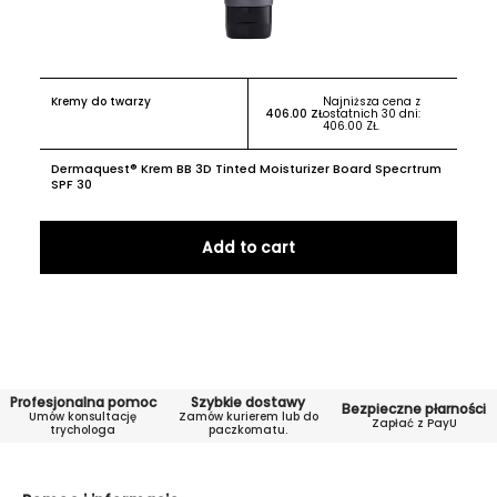
Kremy do twarzy
Najniższa cena z
406.00
ZŁ
ostatnich 30 dni:
406.00
ZŁ
.
Dermaquest® Krem BB 3D Tinted Moisturizer Board Specrtrum
SPF 30
Add to cart
Profesjonalna pomoc
Szybkie dostawy
Bezpieczne płarności
Umów konsultację
Zamów kurierem lub do
Zapłać z PayU
trychologa
paczkomatu.