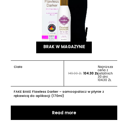
BRAK W MAGAZYNIE
Ciało
Najniższa
cena z
149.00
ZŁ
104.30
ZŁ
ostatnich
30 dni:
104.30
ZŁ
.
FAKE BAKE Flawless Darker – samoopalacz w płynie z
rękawicą do aplikacji (170ml)
Read more