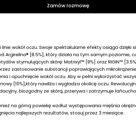
Zamów rozmowę
linie wokół oczu. Swoje spektakularne efekty osiąga dzię
Argirelina® [8.5%], który działa na tym samym poziomie, c
ydów stymulujących skórę: Matrixyl™ [9%] oraz RIGIN™ [3.5%]
przez zastosowanie substancji poprawiających mikrokrążenie
enia i opuchnięcie wokół oczu. Aby w pełni wykorzystać wsz
ronowy [10%],który nawilża i wygładza okolicę oczu. Rewoluc
ydacyjny, biozgodny ze skórą, przerywa i zatrzymuje łańc
nież na górną powiekę wzdłuż występowania mięśnia okrężneg
gnięcia najlepszych rezultatów, stosuj przez 3 miesiące.