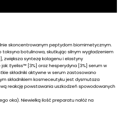
ki silnie skoncentrowanym peptydom biomimetycznym.
o toksyna botulinowa, skutkując silnym wygładzeniem
, zwiększa syntezę kolagenu i elastyny
 jak: Eyeliss™ [3%] oraz hesperydyna [3%] serum w
ystkie składniki aktywne w serum zastosowano
yjnym składnikiem kosmeceutyku jest dysmutaza
uchową reakcję powstawania uszkodzeń spowodowanych
o oka). Niewielką ilość preparatu nałóż na