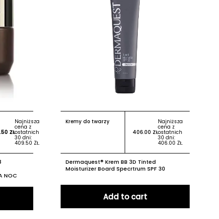
Najniższa
Kremy do twarzy
Najniższa
cena z
cena z
.50
ZŁ
ostatnich
406.00
ZŁ
ostatnich
30 dni:
30 dni:
409.50
ZŁ
.
406.00
ZŁ
.
8
Dermaquest® Krem BB 3D Tinted
Moisturizer Board Specrtrum SPF 30
A NOC
Add to cart