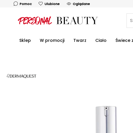
Skip
Oglądane
Pomoc
Ulubione
to
content
Sklep
W promocji
Twarz
Ciało
Świece