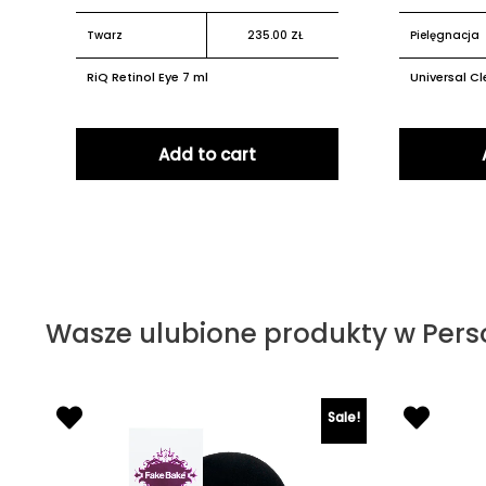
Twarz
235.00
ZŁ
Pielęgnacja
RiQ Retinol Eye 7 ml
Universal Cl
Add to cart
Wasze ulubione produkty w Pers
Sale!