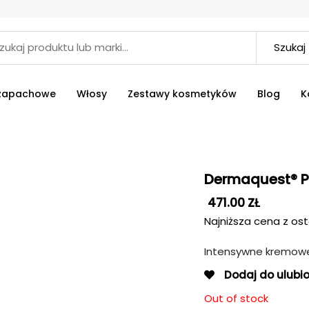
Szukaj
 zapachowe
Włosy
Zestawy kosmetyków
Blog
K
Dermaquest® Pe
471.00
ZŁ
Najniższa cena z ost
Intensywne kremowe 
Dodaj do ulubi
Out of stock