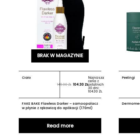
BRAK W MAGAZYNIE
Ciało
Najniższa
Peelingi
cena z
149.00
ZŁ
104.30
ZŁ
ostatnich
30 dni:
104.30
ZŁ
.
FAKE BAKE Flawless Darker – samoopalacz
Dermomed
w płynie z rękawicą do aplikacji (170ml)
Read more