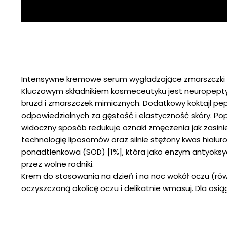
Intensywne kremowe serum wygładzające zmarszczki i 
Kluczowym składnikiem kosmeceutyku jest neuropeptyd 
bruzd i zmarszczek mimicznych. Dodatkowy koktajl pept
odpowiedzialnych za gęstość i elastyczność skóry. Po
widoczny sposób redukuje oznaki zmęczenia jak zasini
technologię liposomów oraz silnie stężony kwas hialu
ponadtlenkowa (SOD) [1%], która jako enzym antyoks
przez wolne rodniki.
Krem do stosowania na dzień i na noc wokół oczu (rów
oczyszczoną okolicę oczu i delikatnie wmasuj. Dla osią