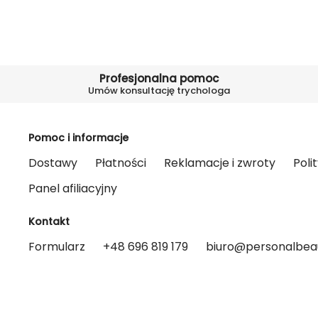
Profesjonalna pomoc
Umów konsultację trychologa
Pomoc i informacje
Dostawy
Płatności
Reklamacje i zwroty
Poli
Panel afiliacyjny
Kontakt
Formularz
+48 696 819 179
biuro@personalbeau