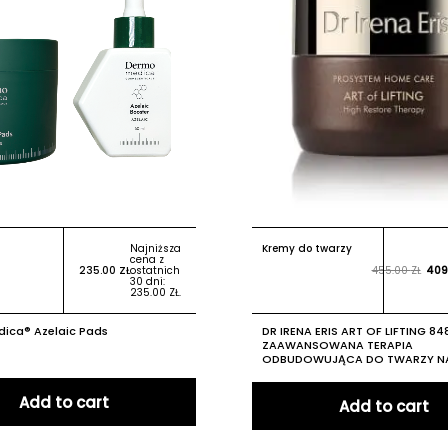
Najniższa
Kremy do twarzy
cena z
235.00
ZŁ
ostatnich
455.00
ZŁ
409
30 dni:
235.00
ZŁ
.
ica® Azelaic Pads
DR IRENA ERIS ART OF LIFTING 84
ZAAWANSOWANA TERAPIA
ODBUDOWUJĄCA DO TWARZY N
Add to cart
Add to cart